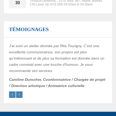
TRANSFORMAVIE : 1575, boul. de l’ Avenir, bureau
30
130 Laval, Qc H7S 2N5 09:00am to 04:30pm
TÉMOIGNAGES
J’ai suivi un atelier donnée par Rita Tourigny. C’est une
J’ai 
excellente communicatrice, son propos est plus
une d
qu’intéressant et de plus sa formation est donnée dans un
son d
cadre convivial avec une touche d’humour. Je vous
vivre
recommande ses services.
soit 
Caroline Durocher, Coordonnatrice / Chargée de projet
Ginet
/ Direction artistique / Animatrice culturelle